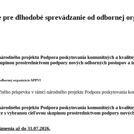
ie pre dlhodobé sprevádzanie od odbornej o
 národného projektu Podpora poskytovania komunitných a kvalitný
 skupinou prostredníctvom podpory nových odborných postupov a i
 odbornej organizácie APPVI
ného príspevku v rámci národného projektu Podpora poskytovania kom
národného projektu Podpora poskytovania komunitných a kvalitnýc
ráce s vybranou cieľovou skupinou prostredníctvom podpory nový
námenia až do 31.07.2026.