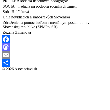
PRO LP Asociácia liečebných pedagógov
SOCIA – nadácia na podporu sociálnych zmien
Soňa Holúbková
Únia nevidiacich a slabozrakých Slovenska
Združenie na pomoc ľuďom s mentálnym postihnutím v
Slovenskej republike (ZPMP v SR)
Zuzana Zimenova
Facebook
Mastodon
Email
© 2026 Asociaciavi.sk
Share