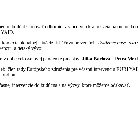
ním budú diskutovať odborníci z viacerých krajín sveta na online kon
RLYAID.
v kontexte aktuálnej situácie. Kľúčovú prezentáciu
Evidence base: ako s
rvenciu a detský vývoj.
 v dobe celosvetovej pandémie predstaví
Jitka Barlová
a
Petra Mert
b, člen rady Európskeho združenia pre včasnú intervenciu EURLYAID,
a rodinu.
včasnej intervencie do budúcna a na výzvy, ktoré môžeme očakávať.