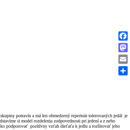
Faceb
Masto
Email
Share
 skupiny potravín a má len obmedzený repertoár tolerovaných jedál je
edstavíme si model rozdelenia zodpovednosti pri jedení a z neho
 ako podporovať pozitívny vzťah dieťaťa k jedlu a rozširovať jeho