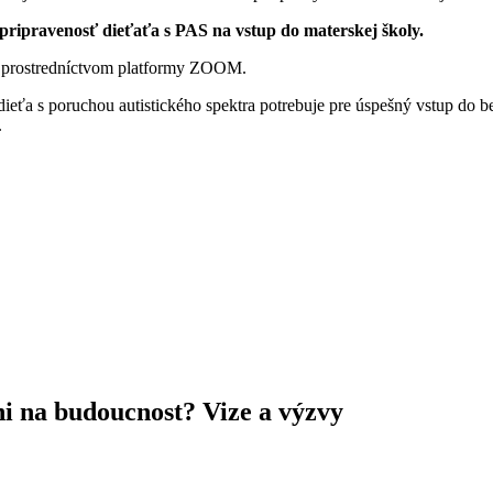
ripravenosť dieťaťa s PAS na vstup do materskej školy.
prostredníctvom platformy ZOOM.
eťa s poruchou autistického spektra potrebuje pre úspešný vstup do bež
.
ni na budoucnost? Vize a výzvy