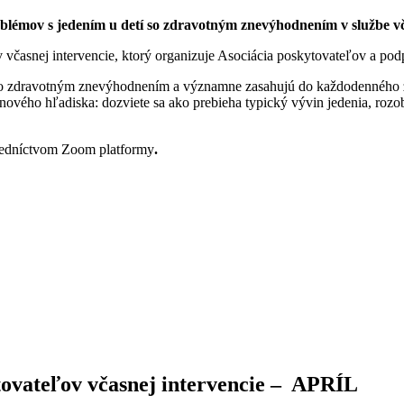
oblémov s jedením u detí so zdravotným znevýhodnením v službe vč
včasnej intervencie, ktorý organizuje Asociácia poskytovateľov a pod
so zdravotným znevýhodnením a významne zasahujú do každodenného ž
ho hľadiska: dozviete sa ako prebieha typický vývin jedenia, rozoberi
redníctvom Zoom platformy
.
tovateľov včasnej intervencie – APRÍL