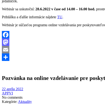
jedálniček.
Webinár sa uskutoční:
28.6.2022 v čase od 14.00 – 16.00 hod.
prost
Prihlášku a ďalšie informácie nájdete
TU
.
Webinár je súčasťou programu online vzdelávania pre poskytovateľov 
Facebook
Mastodon
Email
Share
Pozvánka na online vzdelávanie pre posky
22 apríla 2022
APPVI
No comments
Kategórie:
Aktuality