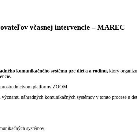
ytovateľov včasnej intervencie – MAREC
dného komunikačného systému pre dieťa a rodinu,
ktorý organiz
encie.
prostredníctvom platformy ZOOM.
 a významu náhradných komunikačných systémov v tomto procese u det
komunikačných systémov;