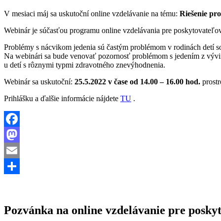
V mesiaci máj sa uskutoční online vzdelávanie na tému:
Riešenie pr
Webinár je súčasťou programu online vzdelávania pre poskytovateľov 
Problémy s nácvikom jedenia sú častým problémom v rodinách detí 
Na webinári sa bude venovať pozornosť problémom s jedením z vývinové
u detí s rôznymi typmi zdravotného znevýhodnenia.
Webinár sa uskutoční:
25.5.2022 v čase od 14.00 – 16.00 hod.
prost
Prihlášku a ďalšie informácie nájdete
TU
.
Facebook
Mastodon
Email
Share
Pozvánka na online vzdelávanie pre posky