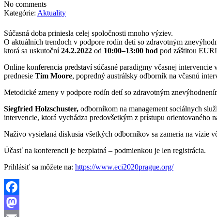
No comments
Kategórie:
Aktuality
Súčasná doba priniesla celej spoločnosti mnoho výziev.
O aktuálních trendoch v podpore rodín detí so zdravotným znevýhodne
ktorá sa uskutoční
24.2.2022
od
10:00–13:00 hod
pod záštitou EU
Online konferencia predstaví súčasné paradigmy včasnej intervencie 
prednesie
Tim Moore
, popredný austrálsky odborník na včasnú inte
Metodické zmeny v podpore rodín detí so zdravotným znevýhodnením
Siegfried Holzschuster,
odborníkom na management sociálnych služie
intervencie, ktorá vychádza predovšetkým z prístupu orientovaného n
Naživo vysielaná diskusia všetkých odborníkov sa zameria na vízie 
Účasť na konferencii je bezplatná – podmienkou je len registrácia.
Prihlásiť sa môžete na:
https://www.eci2020prague.org/
Facebook