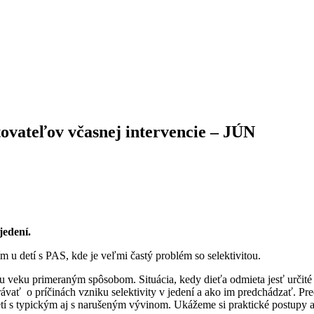
ovateľov včasnej intervencie – JÚN
 jedení.
 u detí s PAS, kde je veľmi častý problém so selektivitou.
avu veku primeraným spôsobom. Situácia, kedy dieťa odmieta jesť určité
rávať o príčinách vzniku selektivity v jedení a ako im predchádzať. Pr
 u detí s typickým aj s narušeným vývinom. Ukážeme si praktické postupy