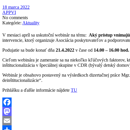
18 marca 2022
APPVI
No comments
Kategórie:
Aktuality
V mesiaci apríl sa uskutoční webinár na tému:
Aký prístup vnímajú
intervencie, ktorý organizuje Asociácia poskytovateľov a podporovate
Podujatie sa bude konať dňa
21.4.2022
v čase od
14.00 – 16.00 hod.
Cieľom webinára je zameranie sa na niekoľko kľúčových faktorov, kt
inštitucionalizácia v špeciálnej skupine v CDR (bývalý detský domov
Webinár je obsahovo postavený na výsledkoch dizertačnej práce Mgr.
deinštitucionalizácie“.
Prihlášku a ďalšie informácie nájdete
TU
Facebook
Mastodon
Email