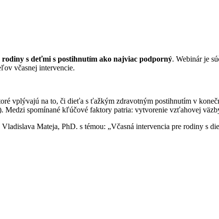
 rodiny s deťmi s postihnutím ako najviac podporný
. Webinár je s
ľov včasnej intervencie.
oré vplývajú na to, či dieťa s ťažkým zdravotným postihnutím v koneč
). Medzi spomínané kľúčové faktory patria: vytvorenie vzťahovej väzby
 Vladislava Mateja, PhD. s témou: „Včasná intervencia pre rodiny s d